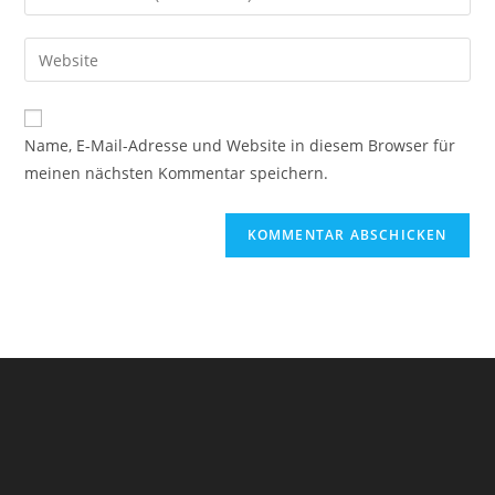
oder
deine
Benutzernamen
E-
Gib
zum
Mail-
deine
Kommentieren
Adresse
Website-
ein
zum
URL
Name, E-Mail-Adresse und Website in diesem Browser für
Kommentieren
ein
meinen nächsten Kommentar speichern.
ein
(optional)