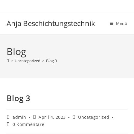
Zum
Inhalt
springen
Anja Beschichtungstechnik
Menü
Blog
>
Uncategorized
>
Blog 3
Blog 3
Beitrags-
Beitrag
Beitrags-
admin
April 4, 2023
Uncategorized
Autor:
veröffentlicht:
Kategorie:
Beitrags-
0 Kommentare
Kommentare: